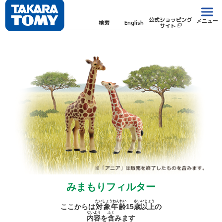
公式ショッピング
メニュー
検索
English
サイト
みまもりフィルター
たいしょうねんれい
さい
いじょう
ここからは
対象年齢
15
歳
以上
の
ないよう
ふく
内容
を
含
みます