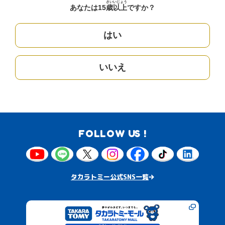
さい
いじょう
あなたは15
歳
以上
ですか？
はい
いいえ
FOLLOW US !
タカラトミー公式SNS一覧