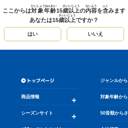
たいしょうねんれい
さい
いじょう
ないよう
ふく
ここからは
対象年齢
15
歳
以上
の
内容
を
含
みます
さい
いじょう
あなたは15
歳
以上
ですか？
はい
いいえ
トップページ
ジャンルから
商品情報
対象年齢から
シーズンサイト
50音順から