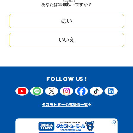
さい
いじょう
あなたは15
歳
以上
ですか？
はい
いいえ
FOLLOW US !
タカラトミー公式SNS一覧