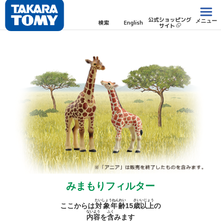
公式ショッピング
メニュー
検索
English
サイト
みまもりフィルター
たいしょうねんれい
さい
いじょう
ここからは
対象年齢
15
歳
以上
の
ないよう
ふく
内容
を
含
みます