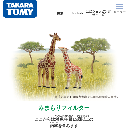
公式ショッピング
メニュー
検索
English
サイト
みまもりフィルター
たいしょうねんれい
さい
いじょう
ここからは
対象年齢
15
歳
以上
の
ないよう
ふく
内容
を
含
みます