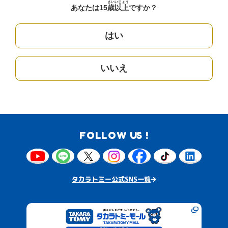
さい
いじょう
あなたは15
歳
以上
ですか？
はい
いいえ
FOLLOW US !
タカラトミー公式SNS一覧