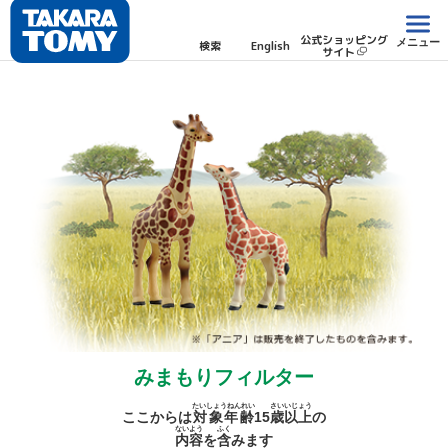
公式ショッピング
メニュー
検索
English
サイト
みまもりフィルター
たいしょうねんれい
さい
いじょう
ここからは
対象年齢
15
歳
以上
の
ないよう
ふく
内容
を
含
みます