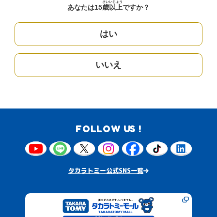
さい
いじょう
あなたは15
歳
以上
ですか？
はい
いいえ
FOLLOW US !
タカラトミー公式SNS一覧