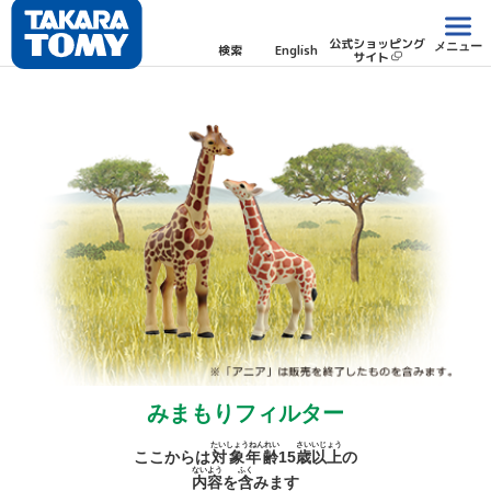
公式ショッピング
メニュー
検索
English
サイト
みまもりフィルター
たいしょうねんれい
さい
いじょう
ここからは
対象年齢
15
歳
以上
の
ないよう
ふく
内容
を
含
みます