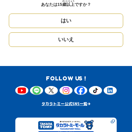
さい
いじょう
あなたは15
歳
以上
ですか？
はい
いいえ
FOLLOW US !
タカラトミー公式SNS一覧