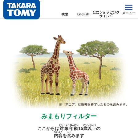
公式ショッピング
メニュー
検索
English
サイト
みまもりフィルター
たいしょうねんれい
さい
いじょう
ここからは
対象年齢
15
歳
以上
の
ないよう
ふく
内容
を
含
みます