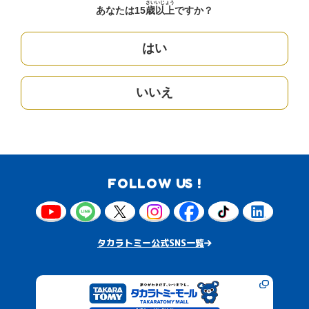
さい
いじょう
あなたは15
歳
以上
ですか？
はい
いいえ
FOLLOW US !
タカラトミー公式SNS一覧