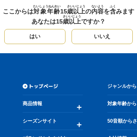
たいしょうねんれい
さい
いじょう
ないよう
ふく
ここからは
対象年齢
15
歳
以上
の
内容
を
含
みます
さい
いじょう
あなたは15
歳
以上
ですか？
はい
いいえ
トップページ
ジャンルから
商品情報
対象年齢から
シーズンサイト
50音順から