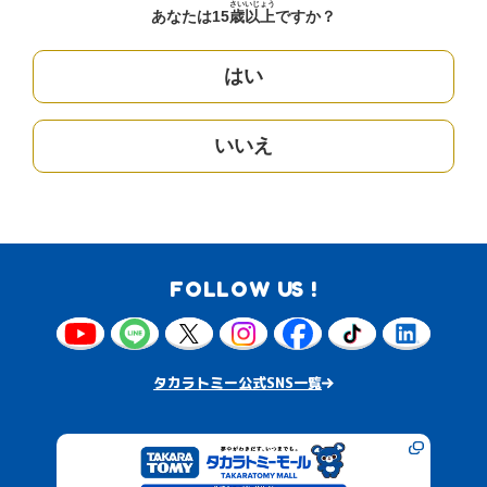
さい
いじょう
あなたは15
歳
以上
ですか？
はい
いいえ
FOLLOW US !
タカラトミー公式SNS一覧