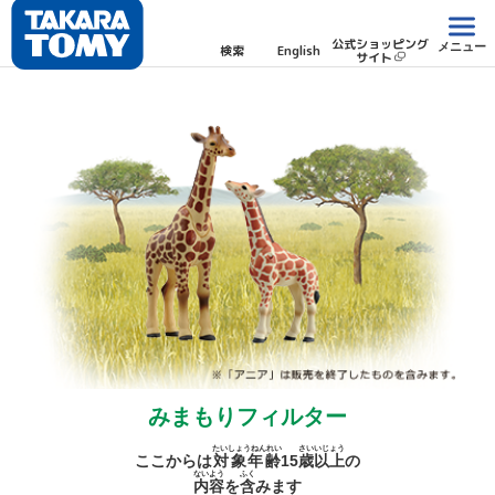
公式ショッピング
メニュー
検索
English
サイト
みまもりフィルター
たいしょうねんれい
さい
いじょう
ここからは
対象年齢
15
歳
以上
の
ないよう
ふく
内容
を
含
みます