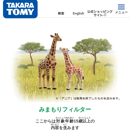
公式ショッピング
メニュー
検索
English
サイト
みまもりフィルター
たいしょうねんれい
さい
いじょう
ここからは
対象年齢
15
歳
以上
の
ないよう
ふく
内容
を
含
みます