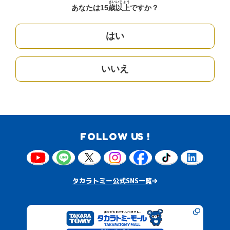
さい
いじょう
あなたは15
歳
以上
ですか？
はい
いいえ
FOLLOW US !
タカラトミー公式SNS一覧