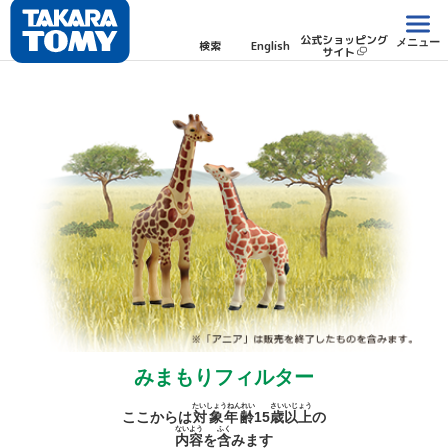
公式ショッピング
メニュー
検索
English
サイト
みまもりフィルター
たいしょうねんれい
さい
いじょう
ここからは
対象年齢
15
歳
以上
の
ないよう
ふく
内容
を
含
みます