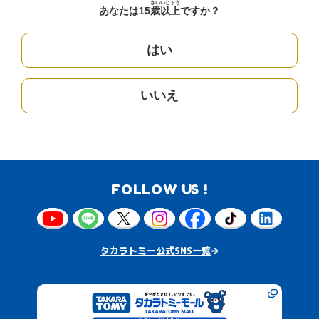
さい
いじょう
あなたは15
歳
以上
ですか？
はい
いいえ
FOLLOW US !
タカラトミー公式SNS一覧