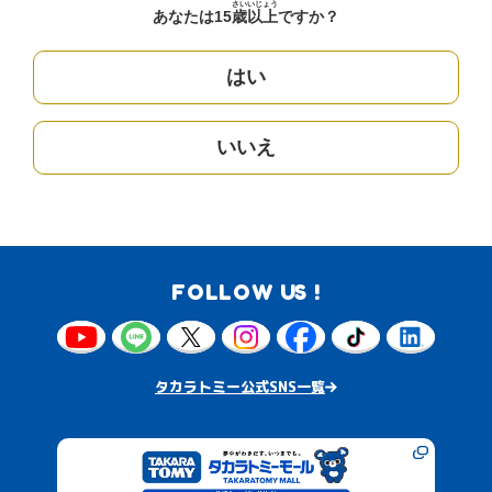
さい
いじょう
あなたは15
歳
以上
ですか？
はい
いいえ
FOLLOW US !
タカラトミー公式SNS一覧