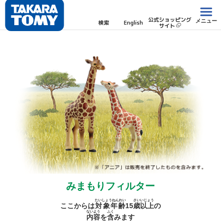
公式ショッピング
メニュー
検索
English
サイト
みまもりフィルター
たいしょうねんれい
さい
いじょう
ここからは
対象年齢
15
歳
以上
の
ないよう
ふく
内容
を
含
みます