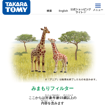
公式ショッピング
メニュー
検索
English
サイト
みまもりフィルター
たいしょうねんれい
さい
いじょう
ここからは
対象年齢
15
歳
以上
の
ないよう
ふく
内容
を
含
みます