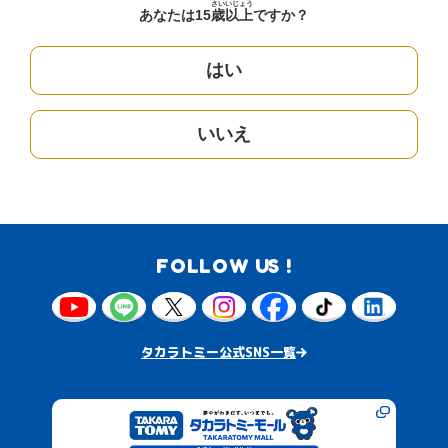
さい
いじょう
あなたは15
歳
以上
ですか？
はい
いいえ
FOLLOW US !
タカラトミー公式SNS一覧