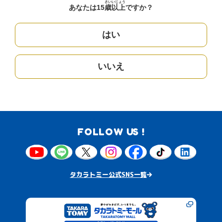
さい
いじょう
あなたは15
歳
以上
ですか？
はい
いいえ
FOLLOW US !
タカラトミー公式SNS一覧