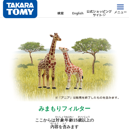
公式ショッピング
メニュー
検索
English
サイト
みまもりフィルター
たいしょうねんれい
さい
いじょう
ここからは
対象年齢
15
歳
以上
の
ないよう
ふく
内容
を
含
みます