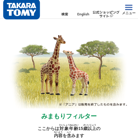
公式ショッピング
メニュー
検索
English
サイト
みまもりフィルター
たいしょうねんれい
さい
いじょう
ここからは
対象年齢
15
歳
以上
の
ないよう
ふく
内容
を
含
みます