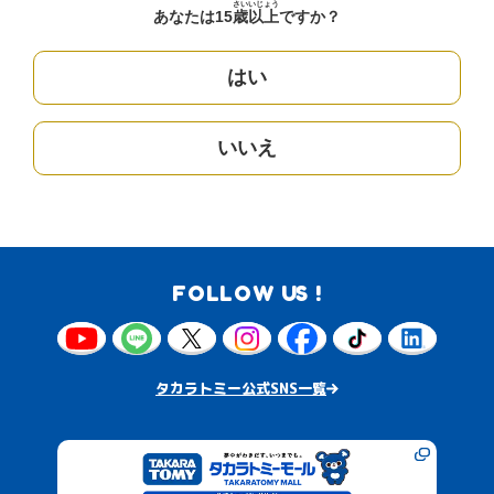
さい
いじょう
あなたは15
歳
以上
ですか？
はい
いいえ
FOLLOW US !
タカラトミー公式SNS一覧