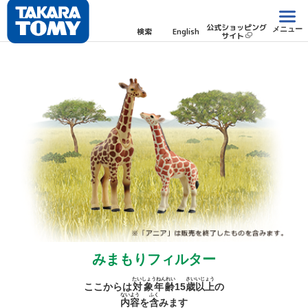
公式ショッピング
メニュー
検索
English
サイト
みまもりフィルター
たいしょうねんれい
さい
いじょう
ここからは
対象年齢
15
歳
以上
の
ないよう
ふく
内容
を
含
みます