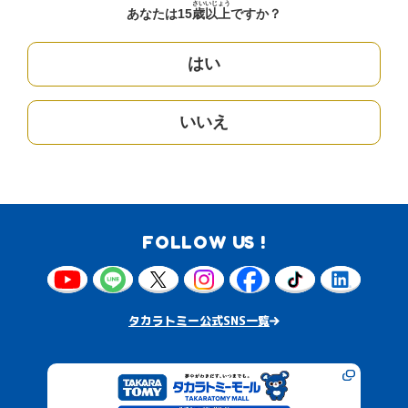
さい
いじょう
あなたは15
歳
以上
ですか？
はい
いいえ
FOLLOW US !
タカラトミー公式SNS一覧