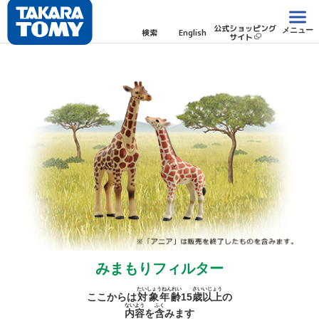
公式ショッピング
メニュー
検索
English
サイト
みまもりフィルター
たいしょうねんれい
さい
いじょう
ここからは
対象年齢
15
歳
以上
の
ないよう
ふく
内容
を
含
みます