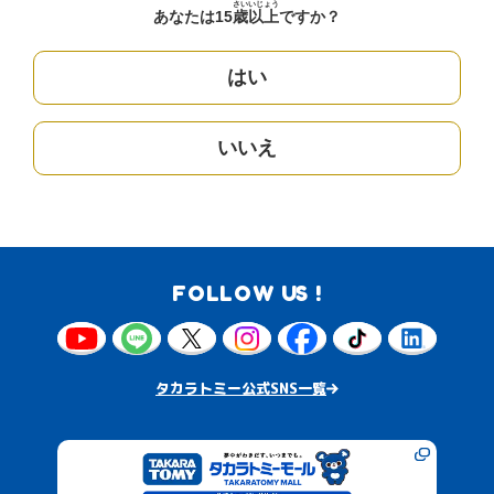
さい
いじょう
あなたは15
歳
以上
ですか？
はい
いいえ
FOLLOW US !
タカラトミー公式SNS一覧