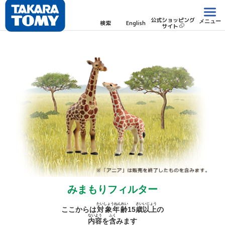
公式ショッピング
メニュー
検索
English
サイト
みまもりフィルター
たいしょうねんれい
さい
いじょう
ここからは
対象年齢
15
歳
以上
の
ないよう
ふく
内容
を
含
みます