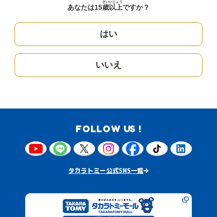
さい
いじょう
あなたは15
歳
以上
ですか？
はい
いいえ
FOLLOW US !
タカラトミー公式SNS一覧