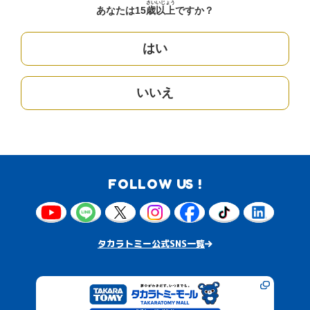
さい
いじょう
あなたは15
歳
以上
ですか？
はい
いいえ
FOLLOW US !
タカラトミー公式SNS一覧