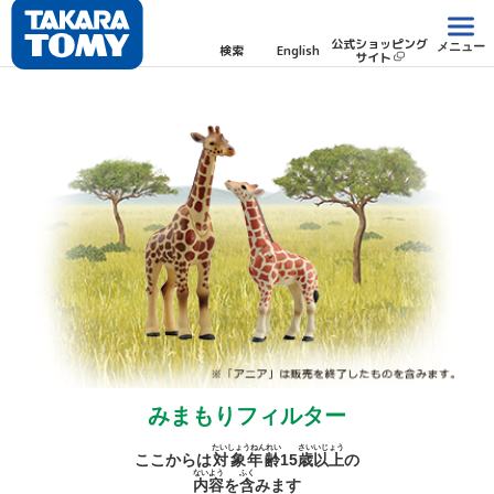
公式ショッピング
メニュー
検索
English
サイト
みまもりフィルター
たいしょうねんれい
さい
いじょう
ここからは
対象年齢
15
歳
以上
の
ないよう
ふく
内容
を
含
みます