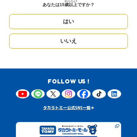
さい
いじょう
あなたは15
歳
以上
ですか？
はい
いいえ
FOLLOW US !
タカラトミー公式SNS一覧