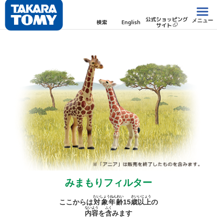
公式ショッピング
メニュー
検索
English
サイト
みまもりフィルター
たいしょうねんれい
さい
いじょう
ここからは
対象年齢
15
歳
以上
の
ないよう
ふく
内容
を
含
みます