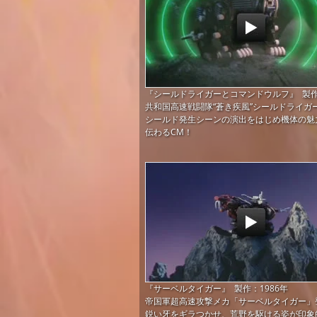
『シールドライガーとコマンドウルフ』 製作：
共和国高速戦闘隊“蒼き疾風”シールドライガ
シールド発生シーンの演出をはじめ機体の魅
伝わるCM！
『サーベルタイガー』 製作：1986年
帝国軍超高速攻撃メカ「サーベルタイガー」
鋭い牙をギラつかせ、荒野を駆ける姿が印象