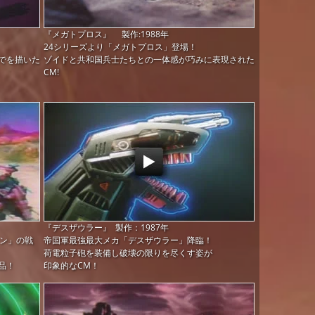
『メガトプロス』 製作:1988年
24シリーズより「メガトプロス」登場！
でを描いた
ゾイドと共和国兵士たちとの一体感が巧みに表現された
CM!
『デスザウラー』 製作：1987年
ーン」の戦
帝国軍最強最大メカ「デスザウラー」降臨！
荷電粒子砲を装備し破壊の限りを尽くす姿が
品！
印象的なCM！