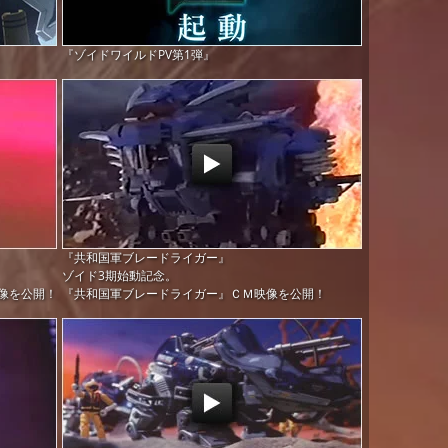
『ゾイドワイルドPV第1弾』
『共和国軍ブレードライガー』
ゾイド3期始動記念。
像を公開！
『共和国軍ブレードライガー』ＣＭ映像を公開！