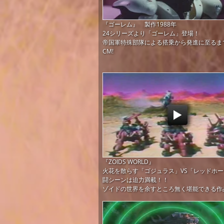
『ゴーレム』 製作1988年
24シリーズより「ゴーレム」登場！
帝国軍特殊部隊による搭乗から発進に至るま
CM!
『ZOIDS WORLD』
火花を散らす「ゴジュラス」VS「レッドホ
闘シーンは迫力満載！！
ゾイドの世界を余すところ無く堪能できる作