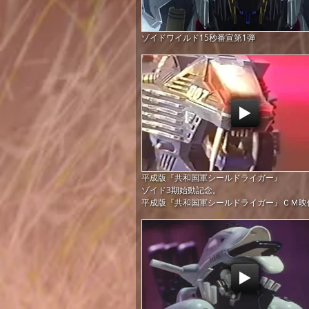
ゾイドワイルド15秒番宣第1弾
平成版『共和国軍シールドライガー』
ゾイド3期始動記念。
平成版『共和国軍シールドライガー』ＣＭ映