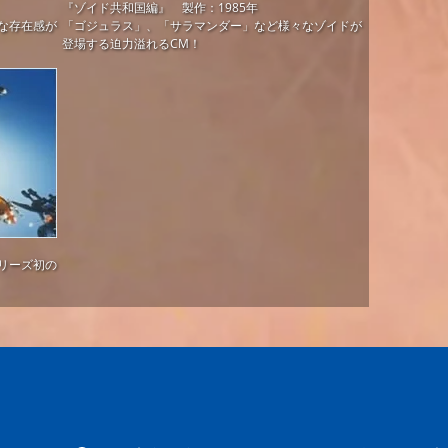
『ゾイド共和国編』 製作：1985年
な存在感が
「ゴジュラス」、「サラマンダー」など様々なゾイドが
登場する迫力溢れるCM！
リーズ初の