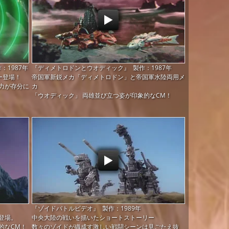
1987年
『ディメトロドンとウオディック』 製作：1987年
ー登場！
帝国軍新鋭メカ「ディメトロドン」と帝国軍水陸両用メ
力が存分に
カ
「ウオディック」 両雄並び立つ姿が印象的なCM！
『ゾイドバトルビデオ』 製作：1989年
登場。
中央大陸の戦いを描いたショートストーリー
的なCM！
数々のゾイドが織成す激しい戦闘シーンは見ごたえ抜