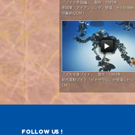
『ゾイド帝国編』 製作：1985年
帝国軍「アイアンコング」登場。その圧倒的
印象的なCM！
『メカ生体ゾイド』 製作：1983年
初代電動ゾイド「ビガザウロ」が登場したシ
CM！
FOLLOW US !