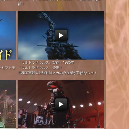
群！
『ウルトラザウルス』製作：1986年
ンセプトモ
「ウルトラザウルス」登場！
共和国軍最大最強戦闘メカの存在感が強烈なＣＭ！