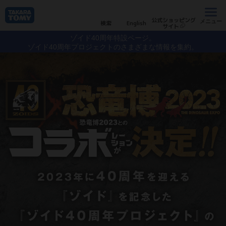
公式ショッピング
メニュー
検索
English
サイト
ゾイド40周年特設ページ。
ゾイド40周年プロジェクトのさまざまな情報を集約。