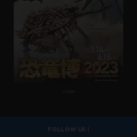
©️TOMY
FOLLOW US !