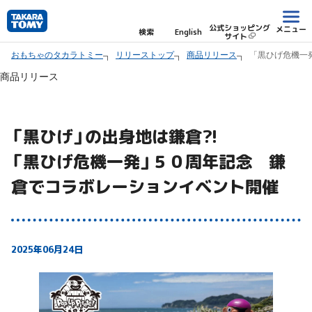
本
文
公式ショッピング
メニュー
検索
English
サイト
へ
おもちゃのタカラトミー
リリーストップ
商品リリース
「黒ひげ危機一
ス
キ
商品リリース
ッ
プ
し
「黒ひげ」の出身地は鎌倉?!
ま
「黒ひげ危機一発」５０周年記念 鎌
す。
倉でコラボレーションイベント開催
2025年06月24日