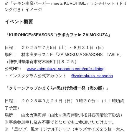
※「チキン南蛮バーガー meets KUROHIGE」ランチセット（ドリ
ンク付き）イメージ
イベント概要
「KUROHIGE×SEASONSコラボカフェin ZAIMOKUZA」
日程： ２０２５年７月5日（土）～８月３１日（日）
場所： 材木座テラス１F 「ZAIMOKUZA SEASONS TABLE」
（神奈川県鎌倉市材木座5丁目８-２５）
公式HP：
www.zaimokuza-seasons.com/cafe-dining
・インスタグラム公式アカウント
@zaimokuza_seasons
「クリーンアップかまくら×黒ひげ危機一発（海の部）」
日程： ２０２５年９月２１日（日）９時３０分～（１１時頃終
了予定）
場所： 由比ガ浜海岸（由比ヶ浜海岸滑川桜貝石碑階段下砂浜）
※事前参加申し込み不要でどなたでもご参加いただけます。
※ 「黒ひげ」風オリジナルTシャツ（キッズサイズ２５枚・大人