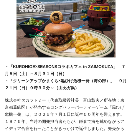
・「KUROHIGE×SEASONSコラボカフェ in ZAIMOKUZA」 ７
月５日（土）～８月３１日（日）
・「クリーンアップかまくら×黒ひげ危機一発（海の部）」 ９月
２１日（日）９時３０分～（由比ガ浜）
株式会社タカラトミー（代表取締役社長：富山彰夫／所在地：東
京都葛飾区）が発売するロングセラーパーティーゲーム「黒ひげ
危機一発」は、２０２５年７月１日に誕生５０周年を迎えます。
１９７５年、当時の開発担当者たちが、鎌倉で海を眺めながらア
イディア合宿を行ったことがきっかけで誕生しました。発売から