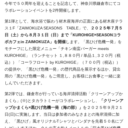
今年で５０周年を迎えることを記念して、神奈川県鎌倉市にてコ
ラボレーションイベントを
2
件開催します。
第
1
弾として、海水浴で賑わう材木座海岸の正面にある材木座テラ
ス１
F
「
ZAIMOKUZA SEASONS
TABLE
」で、
２０２５年７月５
日（土）から８月３１日（日）まで「
KUROHIGE
×
SEASON
コラ
ボカフェ
in ZAIMOKUZA
」を開催
します。「黒ひげ危機一発」を
モチーフにした限定メニュー「チキン南蛮バーガー
meets
KUROHIGE
」（ランチセット １
,
８８０円
/
単品１
,
３２０円（税
込））「コーラフロート
by KUROHIGE
」（７００円（税込））
の提供や、「黒ひげ危機一発」の歴代商品を展示するほか、貸出
用の「黒ひげ危機一発」もご用意し、お客様にお食事と一緒に楽
しんでいただきます。
第
2
弾では、鎌倉市が行っている海岸清掃活動「クリーンアップか
まくら」(※)とタカラトミーがコラボレーションし、
「クリーンア
ップかまくら×黒ひげ危機一発（海の部）」
を２０２５年９月２１
日
(
日
)
に実施します。当日は参加者のみなさまとの海岸清掃に加
え、「黒ひげ」風オリジナル
T
シャツとバンダナを先着５０名にプ