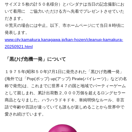
サイズ２５枚の計５０名様分）とバンダナは当日の記念撮影にお
いて着用に ご協力いただける方へ先着でプレゼントさせていた
だきます。
※荒天の場合には中止。以下、市ホームページにて当日８時頃に
発表します。
www.city.kamakura.kanagawa.jp/kan-hozen/cleanup-kamakura-
20250921.html
「黒ひげ危機一発」について
１９７５年
(
昭和５０年
)7
月
1
日に発売された「黒ひげ危機一発」
(
海外では「
Pop(ポップ) up(アップ) Pirate(パイレーツ)
」などの名
称で発売
)
は、これまでに世界４７の国と地域でパーティーゲーム
として親しまれ、累計出荷数２
,
０００万個を超えるロングセラー
商品となりました。ハラハラドキドキ、単純明快なルール、非言
語で年齢や言語が違っていても誰もが楽しめることから世界中で
愛され続けています。