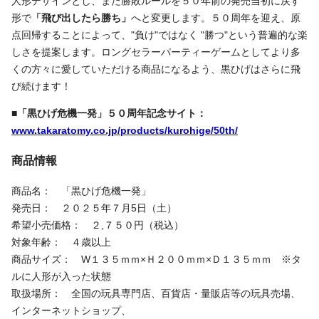
人形デザインとし、また勝敗ルールを５０年前の発売当初に戻す
形で
「飛び出したら勝ち」
へと変更します。５０周年を迎え、原
点回帰することによって、
"
負け
"
ではなく
"
勝つ
"
という普遍的な楽
しさを提案します。ロングセラーパーティーゲームとしてより多
くの方々に愛していただける商品になるよう、黒ひげはさらに飛
び続けます！
■「黒ひげ危機一発」５０周年記念サイト：
www.takaratomy.co.jp/products/kurohige/50th/
商品情報
商品名： 「黒ひげ危機一発」
発売日： ２０２５年７月5日（土）
希望小売価格： ２,７５０円（税込）
対象年齢： ４歳以上
商品サイズ： W１３５ｍｍ×Ｈ２００ｍｍ×Ｄ１３５ｍｍ ※タ
ルに人形が入った状態
取扱場所： 全国の玩具専門店、百貨店・量販店等の玩具売場、
インターネットショップ、