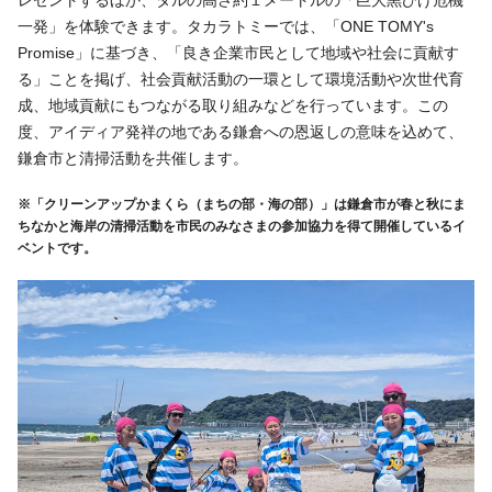
レゼントするほか、タルの高さ約１メートルの「巨大黒ひげ危機
一発」を体験できます。タカラトミーでは、「
ONE TOMY
'
s
Promise
」に基づき、「良き企業市民として地域や社会に貢献す
る」ことを掲げ、社会貢献活動の一環として環境活動や次世代育
成、地域貢献にもつながる取り組みなどを行っています。この
度、アイディア発祥の地である鎌倉への恩返しの意味を込めて、
鎌倉市と清掃活動を共催します。
※「クリーンアップかまくら（まちの部・海の部）」は鎌倉市が春と秋にま
ちなかと海岸の清掃活動を市民のみなさまの参加協力を得て開催しているイ
ベントです。