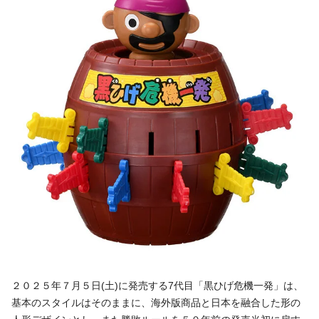
２０２５年７月５日
(
土
)
に発売する
7
代目「黒ひげ危機一発」は、
基本のスタイルはそのままに、海外版商品と日本を融合した形の