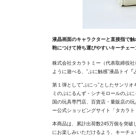
液晶画面のキャラクターと直接指で触れ
鞄につけて持ち運びやすいキーチェー
株式会社タカラトミー（代表取締役社
ように遊べる、"ぷに触感"液晶トイ
「
第１弾として"ぷにっ
"
としたサンリオ
ミのぷにるんず・シナモロールのぷに
国の玩具専門店、百貨店・量販店の玩
ー公式ショッピングサイト「タカラト
本商品は、累計出荷数
245
万個を突破
にお楽しみいただけるよう、キーチェ