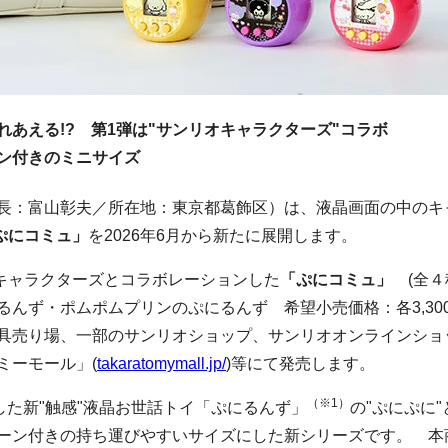
あえる!? 第1弾は"サンリオキャラクターズ"コラボ
ン付きのミニサイズ
長：富山彰夫／所在地：東京都葛飾区）は、液晶画面の中のキ
ぷにコミュ」
を
2026
年
6
月から新たに展開します。
キャラクターズとコラボレーションした
「ぷにコミュ」
(
全４
るんず・ポムポムプリンのぷにるんず 希望小売価格：各
3,30
具売り場、一部のサンリオショップ、サンリオオンラインショ
ミーモール」(
takaratomymall.jp/
)等にて発売します。
（※
1
）
した新
"
触感
"
液晶お世話トイ「ぷにるんず」
の
"
ぷにぷに
"
ーン付きの持ち運びやすいサイズにした新シリーズです。 本