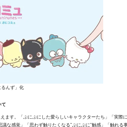
にるんず」化
いて
迎えます。「ぷにぷにした愛らしいキャラクターたち」「実際
不思議な感覚」「思わず触りたくなる"ぷにぷに"触感」「触れる