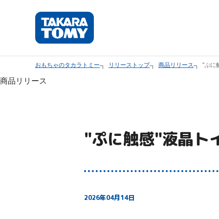
本
文
へ
ス
キ
おもちゃのタカラトミー
リリーストップ
商品リリース
"ぷに
ッ
商品リリース
プ
し
ま
す。
"ぷに触感"液晶ト
2026年04月14日