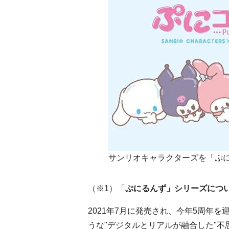
サンリオキャラクターズを「ぷ
（※
1
）「
ぷにるんず」シリーズにつ
2021年
7
月に発売され、今年
5
周年を
うな"デジタルとリアルが融合した"