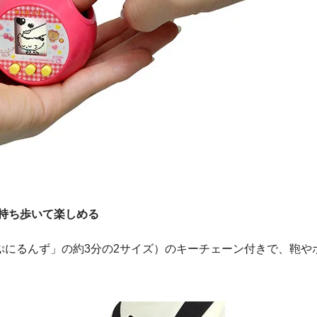
持ち歩いて楽しめる
ぷにるんず」の約
3
分の
2
サイズ）のキーチェーン付きで、鞄や