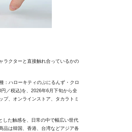
ャラクターと直接触れ合っているかの
種：ハローキティのぷにるんず・クロ
0
円／税込
)
を、
2026
年
6
月下旬から全
ップ、オンラインストア、タカラトミ
とした触感を、日常の中で幅広い世代
商品は韓国、香港、台湾などアジア各