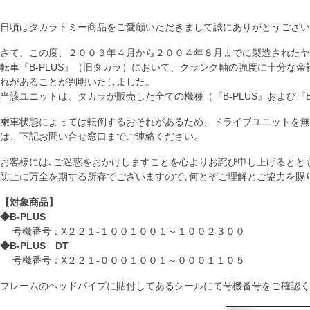
日頃はタカラトミー商品をご愛顧いただきまして誠にありがとうござい
さて、この度、２００３年４月から２００４年８月までに製造されたヤ
転車『B‐PLUS』（旧タカラ）において、クランク軸の強度に十分な
れがあることが判明いたしました。
当該ユニットは、タカラが販売した全ての機種（『B-PLUS』および『B
乗車状態によっては転倒するおそれがあるため、ドライブユニットを無
は、下記お問い合せ窓口までご連絡ください。
お客様には､ご迷惑をおかけしますことを心よりお詫び申し上げるとと
防止に万全を期する所存でございますので､何とぞご理解とご協力を賜
【対象商品】
◆B‐PLUS
号機番号：X２２１‐１００１００１～１００２３００
◆B‐PLUS DT
号機番号：X２２１‐０００１００１～０００１１０５
フレームのヘッドパイプに貼付してあるシールにて号機番号をご確認く