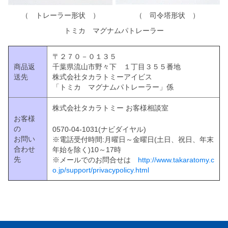
（ トレーラー形状 ）
（ 司令塔形状 ）
トミカ マグナムパトレーラー
〒２７０－０１３５
商品返
千葉県流山市野々下 １丁目３５５番地
送先
株式会社タカラトミーアイビス
「トミカ マグナムパトレーラー」係
株式会社タカラトミー お客様相談室
お客様
の
0570-04-1031(ナビダイヤル)
お問い
※電話受付時間:月曜日～金曜日(土日、祝日、年末
合わせ
年始を除く)10～17時
先
※メールでのお問合せは
http://www.takaratomy.c
o.jp/support/privacypolicy.html