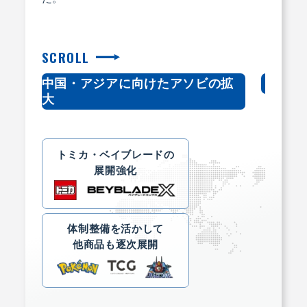
SCROLL
中国・アジアに向けたアソビの拡
欧米
大
トミカ・ベイブレードの
展開強化
体制整備を活かして
他商品も逐次展開