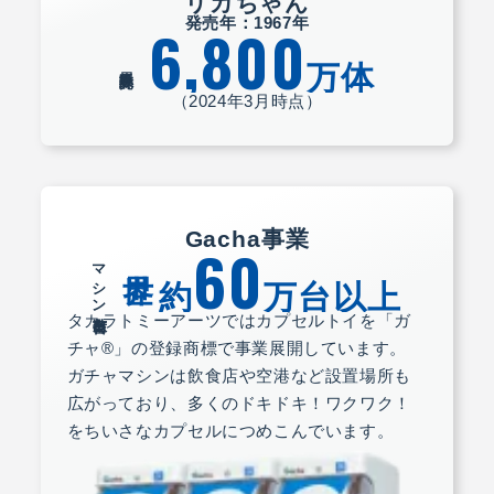
リカちゃん
発売年：1967年
6,800
万体
累計販売数
（2024年3月時点）
Gacha事業
60
世界
マシン出荷台数
約
万台以上
タカラトミーアーツではカプセルトイを「ガ
チャ®」の登録商標で事業展開しています。
ガチャマシンは飲食店や空港など設置場所も
広がっており、多くのドキドキ！ワクワク！
をちいさなカプセルにつめこんでいます。