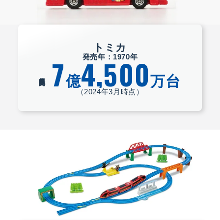
トミカ
発売年：1970年
7
4,500
億
万台
累計販売数
（2024年3月時点）