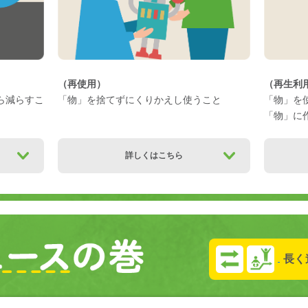
（再使用）
（再生利
ら減らすこ
「物」を捨てずにくりかえし使うこと
「物」を
「物」に
詳しくはこちら
長く