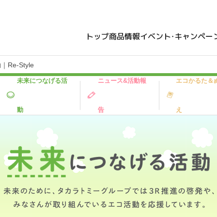
トップ
商品情報
イベント・キャンペー
e-Style
未来につなげる活
ニュース&活動報
エコかるた＆
動
告
え