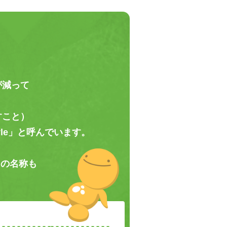
、
が減って
すこと）
yle」と呼んでいます。
）の名称も