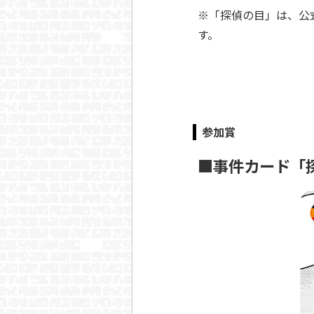
※「探偵の目」は、公
す。
参加賞
■事件カード「