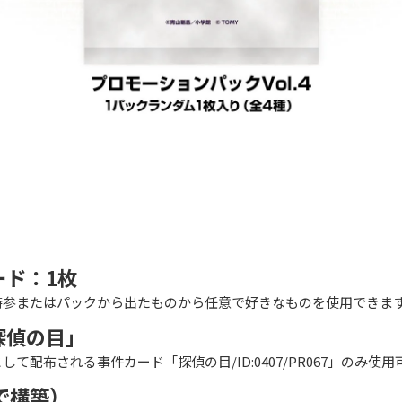
ード：1枚
持参またはパックから出たものから任意で好きなものを使用できま
探偵の目」
て配布される事件カード「探偵の目/ID:0407/PR067」のみ使
で構築）