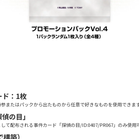
ード：1枚
持参またはパックから出たものから任意で好きなものを使用できま
探偵の目」
て配布される事件カード「探偵の目/ID:0407/PR067」のみ使
で構築）