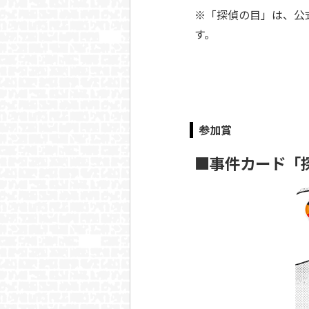
※「探偵の目」は、公
す。
参加賞
■事件カード「