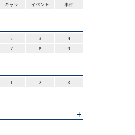
キャラ
イベント
事件
2
3
4
7
8
9
1
2
3