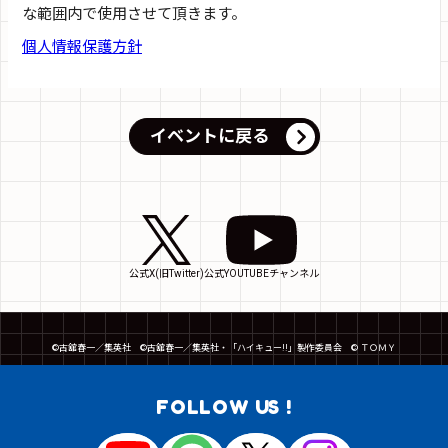
な範囲内で使用させて頂きます。
個人情報保護方針
イベントに戻る
公式X(旧Twitter)
公式YOUTUBEチャンネル
©古舘春一／集英社 ©古舘春一／集英社・「ハイキュー!!」製作委員会 © ＴＯＭＹ
FOLLOW US !