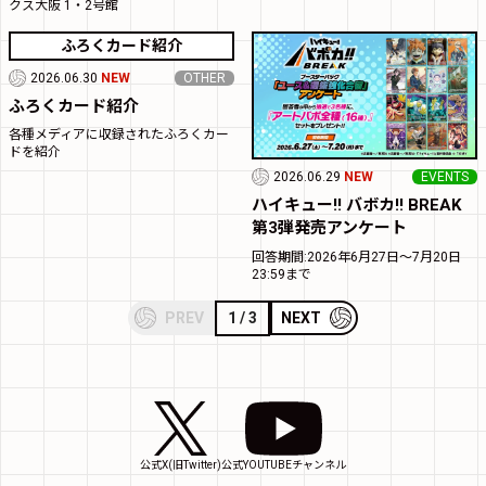
クス大阪 1・2号館
ふろくカード紹介
2026.06.30
NEW
OTHER
ふろくカード紹介
各種メディアに収録されたふろくカー
ドを紹介
2026.06.29
NEW
EVENTS
ハイキュー!! バボカ!! BREAK
第3弾発売アンケート
回答期間:2026年6月27日～7月20日
23:59まで
1 / 3
PREV
NEXT
公式X(旧Twitter)
公式YOUTUBEチャンネル