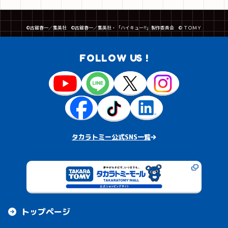
©古舘春一／集英社 ©古舘春一／集英社・「ハイキュー!!」製作委員会 © ＴＯＭＹ
FOLLOW US !
タカラトミー公式SNS一覧
トップページ