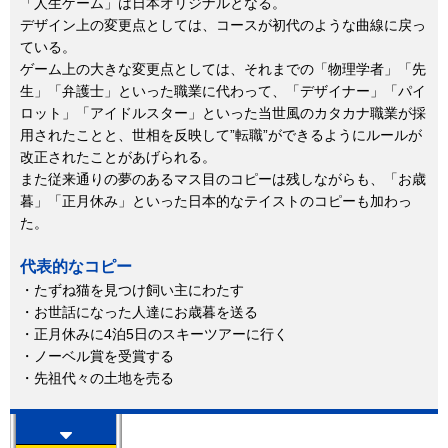
「人生ゲーム」は日本オリジナルとなる。
デザイン上の変更点としては、コースが初代のような曲線に戻っ
ている。
ゲーム上の大きな変更点としては、それまでの「物理学者」「先
生」「弁護士」といった職業に代わって、「デザイナー」「パイ
ロット」「アイドルスター」といった当世風のカタカナ職業が採
用されたことと、世相を反映して”転職”ができるようにルールが
改正されたことがあげられる。
また従来通りの夢のあるマス目のコピーは残しながらも、「お歳
暮」「正月休み」といった日本的なテイストのコピーも加わっ
た。
代表的なコピー
・たずね猫を見つけ飼い主にわたす
・お世話になった人達にお歳暮を送る
・正月休みに4泊5日のスキーツアーに行く
・ノーベル賞を受賞する
・先祖代々の土地を売る