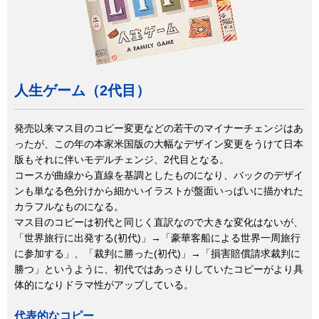
人生ゲーム（2代目）
発売以来マス目のコピー変更などの若干のマイナーチェンジはあ
ったが、この年の本家米国版の大幅なデザイン変更をうけて日本
版もそれに伴いモデルチェンジ、2代目となる。
コースが曲線から直線を基調としたものになり、バックのデザイ
ンも単なる色分けから細かいイラストが盤面いっぱいに描かれた
カラフルなものになる。
マス目のコピーは初代と同じく直訳なので大きな変化はないが、
「世界旅行に出発する(初代)」→「豪華客船による世界一周旅行
に参加する」、「裁判に勝った(初代)」→「損害賠償請求裁判に
勝つ」というように、初代ではあっさりしていたコピーがより具
体的になりドラマ性がアップしている。
代表的なコピー