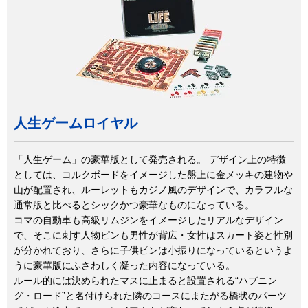
人生ゲームロイヤル
「人生ゲーム」の豪華版として発売される。 デザイン上の特徴
としては、コルクボードをイメージした盤上に金メッキの建物や
山が配置され、ルーレットもカジノ風のデザインで、カラフルな
通常版と比べるとシックかつ豪華なものになっている。
コマの自動車も高級リムジンをイメージしたリアルなデザイン
で、そこに刺す人物ピンも男性が背広・女性はスカート姿と性別
が分かれており、さらに子供ピンは小振りになっているというよ
うに豪華版にふさわしく凝った内容になっている。
ルール的には決められたマスに止まると設置される“ハプニン
グ・ロード”と名付けられた隣のコースにまたがる橋状のパーツ