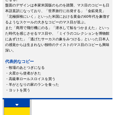
盤面のデザインは本家米国版のものを踏襲、マス目のコピーも日
本語直訳になっており、「世界旅行に出発する」「金鉱発見」
「北極探検にいく」といった米国における黄金の60年代を象徴す
るようなスケールの大きなコピーのマス目が並ぶ。
また「商用で飛行機にのる」「潜水して鯨をつかまえた」といっ
た時代を感じさせるマス目や、「ミイラのコレクションを博物館
にあずけた」「逃げたサーカスの象をみつける」といった日本人
の感覚からは生まれない独特のテイストのマス目のコピーも興味
深い。
代表的なコピー
・牧場のあとつぎになる
・火星から使者がきた
・高級車ロールスロイスを買う
・羊がとなりの家のランを食った
・ヨットを買う