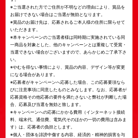
※ご当選された方でご住所が不明などの理由により、賞品を
お届けできない場合はご当選が無効となります。
※賞品のお届け先は、応募されるご本人様の住所に限らせて
いただきます。
※本キャンペーンのご当選者様は同時期に実施されている同
一商品を対象とした、他のキャンペーンとは重複して受賞・
当選できない場合がございますので、あらかじめご了承下さ
い。
※やむを得ない事情により、賞品の内容、デザイン等が変更
になる場合があります。
※応募者がキャンペーンへ応募した場合、この応募要項なら
びに注意事項に同意したものとみなします。なお、応募者が
応募資格その他応募の要件を満たさないと弊社が判断した場
合、応募及び当選を無効と致します。
※キャンペーンへの応募にかかる費用（インターネット接続
料、端末代、通信費、電気代そのほかの一切の費用は含みま
す）は、応募者の負担とします。
※個人・団体を誹謗中傷する内容、経済的・精神的損害を与