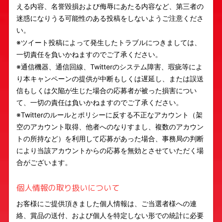
える内容、名誉毀損および侮辱にあたる内容など、第三者の
迷惑になりうる可能性のある投稿をしないようご注意くださ
い。
※ツイート投稿によって発生したトラブルにつきましては、
一切責任を負いかねますのでご了承ください。
※通信機器、通信回線、Twitterのシステム障害、瑕疵等によ
り本キャンペーンの提供が中断もしくは遅延し、または誤送
信もしくは欠陥が生じた場合の応募者が被った損害につい
て、一切の責任は負いかねますのでご了承ください。
※Twitterのルールとポリシーに反する不正なアカウント（架
空のアカウント取得、他者へのなりすまし、複数のアカウン
トの所持など）を利用して応募があった場合、事務局の判断
により当該アカウントからの応募を無効とさせていただく場
合がございます。
個人情報の取り扱いについて
お客様にご提供頂きました個人情報は、ご当選者様への連
絡、賞品の送付、および個人を特定しない形での統計に必要