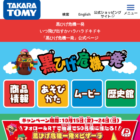
公式ショッピング
メニュー
検索
English
サイト
黒ひげ危機一発
いつ飛び出すかハラハラドキドキ
「黒ひげ危機一発」公式ページ