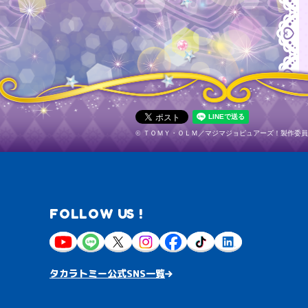
©
ＴＯＭＹ・ＯＬＭ／マジマジョピュアーズ！
製作委員
FOLLOW US !
タカラトミー公式SNS一覧