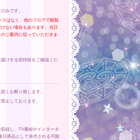
方のみです。
ースはなく、他のフロアで観覧
だけない場合もあります。当日
そのご案内に従っていただきま
お届けする招待状をご確認くだ
は固くお断り致します。
は禁止しております。
。
収録し、TV番組やインターネ
、後日商品として発売される可能