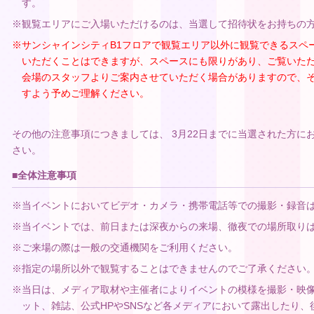
す。
※観覧エリアにご入場いただけるのは、当選して招待状をお持ちの
※サンシャインシティB1フロアで観覧エリア以外に観覧できるスペ
いただくことはできますが、スペースにも限りがあり、ご覧いた
会場のスタッフよりご案内させていただく場合がありますので、
すよう予めご理解ください。
その他の注意事項につきましては、 3月22日までに当選された方に
さい。
■全体注意事項
※当イベントにおいてビデオ・カメラ・携帯電話等での撮影・録音
※当イベントでは、前日または深夜からの来場、徹夜での場所取り
※ご来場の際は一般の交通機関をご利用ください。
※指定の場所以外で観覧することはできませんのでご了承ください
※当日は、メディア取材や主催者によりイベントの模様を撮影・映像
ット、雑誌、公式HPやSNSなど各メディアにおいて露出したり