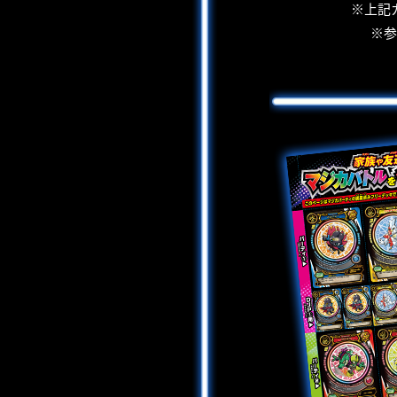
※上記
※参