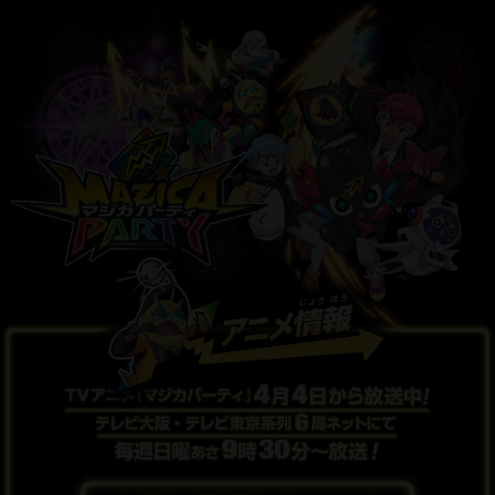
ティバル」オンラインイベント開催情報！
2021.04.16
エピソード1Lカードリスト公開！
2021.04.16
バーコードを送って「マジか⁉なマジカキャンペーン」詳細情
報を公開！
2021.04.16
Q&A更新！
2021.04.02
豪華プロモマジカGET！？YouTuberデビュー？バーコードを送
ってバーコードを送って「マジか⁉なマジカキャンペーン」詳細
情報を公開！
2021.04.02
マジカパーティ ホビー予約開始！
2021.03.10
Twitterフォロー＆リツイートで発売前のマジカ2パックが500名
に当たるキャンペーン実施！