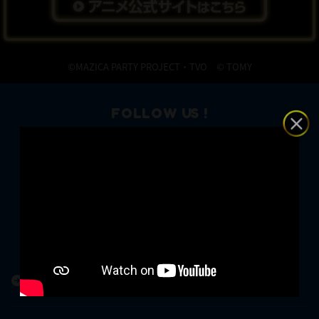
2021.03.03
マジカパーティPV公開！～マジカパーティがスグにわかる！
2021.03.03
アニメ「マジカパーティ」PV公開！
©︎MAZICA PARTY PROJECT・TVO ©︎ TOMY
2021.03.03
マジカパーティ発表記念フォロー&リツイートでQUOカード500
FOLLOW US !
0円分が20名に当たるキャンペーン実施！
2021.03.03
遊び方はコチラ！
タカラトミー公式SNS一覧
2021.03.03
商品情報はコチラ！
トップページ