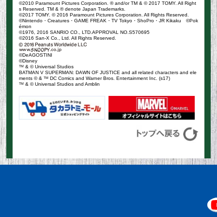
©2010 Paramount Pictures Corporation. ® and/or TM & © 2017 TOMY. All Right
s Reserved. TM & ® denote Japan Trademarks.
©2017 TOMY. © 2016 Paramount Pictures Corporation. All Rights Reserved.
©Nintendo・Creatures・GAME FREAK・TV Tokyo・ShoPro・JR Kikaku ©Pok
émon
©1976, 2016 SANRIO CO., LTD.APPROVAL NO.S570695
©2016 San-X Co., Ltd. All Rights Reserved.
©DeAGOSTINI
©Disney
TM
& © Universal Studios
BATMAN V SUPERMAN: DAWN OF JUSTICE and all related characters and ele
ments © &
TM
DC Comics and Warner Bros. Entertainment Inc. (s17)
TM
& © Universal Studios and Amblin