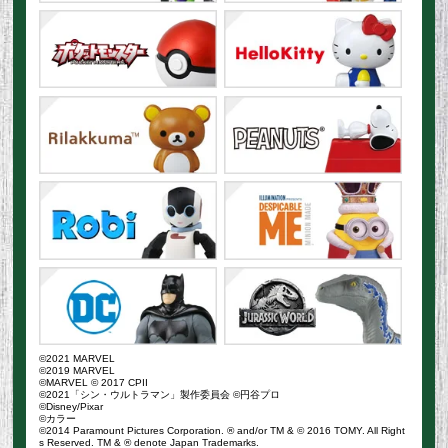
©2021 MARVEL
©2019 MARVEL
©MARVEL © 2017 CPII
©2021「シン・ウルトラマン」製作委員会 ©円谷プロ
©Disney/Pixar
©カラー
©2014 Paramount Pictures Corporation. ® and/or TM & © 2016 TOMY. All Right
s Reserved. TM & ® denote Japan Trademarks.