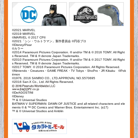
©2021 MARVEL
©2019 MARVEL
©MARVEL © 2017 CPII
©2021「シン・ウルトラマン」製作委員会 ©円谷プロ
©Disney/Pixar
©カラー
©2014 Paramount Pictures Corporation. ® and/or TM & © 2016 TOMY. All Right
s Reserved. TM & ® denote Japan Trademarks.
©2010 Paramount Pictures Corporation. ® and/or TM & © 2017 TOMY. All Right
s Reserved. TM & ® denote Japan Trademarks.
©2017 TOMY. © 2016 Paramount Pictures Corporation. All Rights Reserved.
©Nintendo・Creatures・GAME FREAK・TV Tokyo・ShoPro・JR Kikaku ©Pok
émon
©1976, 2016 SANRIO CO., LTD.APPROVAL NO.S570695
©2016 San-X Co., Ltd. All Rights Reserved.
©DeAGOSTINI
©Disney
TM
& © Universal Studios
BATMAN V SUPERMAN: DAWN OF JUSTICE and all related characters and ele
ments © &
TM
DC Comics and Warner Bros. Entertainment Inc. (s17)
TM
& © Universal Studios and Amblin