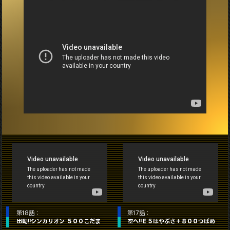
第18話：
第17話：
出動!!シンカリオン ５００こだま
空へ!!Ｅ５はやぶさ＋８００つばめ