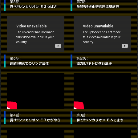
第8話：
第7話：
忍べ!!シンカリオン Ｅ３つばさ
熱闘!!超進化研究所温泉旅行
第6話：
第5話：
連結!!初めてのリンク合体
協力!!ハヤトは孝行息子
第4話：
第3話：
貫け!!シンカリオン Ｅ７かがやき
撃て!!シンカリオン Ｅ６こまち