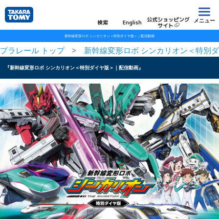
公式ショッピング
メニュー
検索
English
サイト
新幹線変形ロボ シンカリオン＜特別ダイヤ版＞｜配信動画
プラレール トップ
新幹線変形ロボ シンカリオン＜特別
『新幹線変形ロボ シンカリオン＜特別ダイヤ版＞｜配信動画』