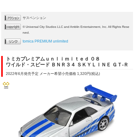
サスペンション
© Universal City Studios LLC and Amblin Entertainment, Inc. All Rights Rese
rved.
tomica PREMIUM unlimited
トミカプレミアムｕｎｌｉｍｉｔｅｄ ０８
ワイルド・スピード ＢＮＲ３４ ＳＫＹＬＩＮＥ ＧＴ-Ｒ
2022年6月発売予定 メーカー希望小売価格 1,320円(税込)