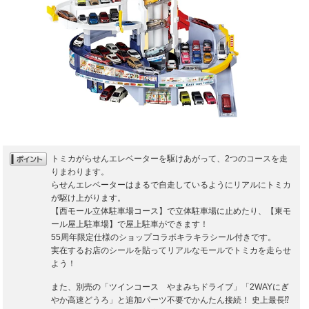
トミカがらせんエレベーターを駆けあがって、2つのコースを走
りまわります。
らせんエレベーターはまるで自走しているようにリアルにトミカ
が駆け上がります。
【西モール立体駐車場コース】で立体駐車場に止めたり、【東モ
ール屋上駐車場】で屋上駐車ができます！
55周年限定仕様のショップコラボキラキラシール付きです。
実在するお店のシールを貼ってリアルなモールでトミカを走らせ
よう！
また、別売の「ツインコース やまみちドライブ」「2WAYにぎ
やか高速どうろ」と追加パーツ不要でかんたん接続！ 史上最長⁉