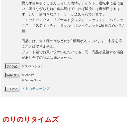
思わず目を引くしょんぼりした表情がポイント。運転中に道に迷
い、困りながらも前に進み続けていれば最後には道が拓けるは
ず、という前向きなストーリーが込められています。
「ミッキーマウス」「ドナルドダック」「ロッツォ」「ベイマッ
クス」「スティッチ」「ミゲル」にシークレット1種を含めた全7
種。
商品には、全７種のうちどれか1種類が入っています。中身を選
ぶことはできません。
アソート箱でお買い求めいただいても、同一商品が重複する場合
があり全ての商品は揃いません。
サスペンション
© Disney
© Disney/Pixar
トミカチューンズ
のりのりタイムズ