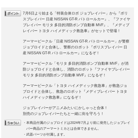
7月6日より始まる「特装合体ロボ ジョブレイバー」から『ポリ
スブレイバー 日産 NISSAN GT-R パトロールカー』、『ファイヤ
ブレイバー モリタ 多目的消防ポンプ自動車 MVF』、『メディブ
レイバー トヨタ ハイメディック救急車』がセットで登場！
アーマービークル「日産 NISSAN GT-R パトロールカー」が警察
ジョブロイドと合体し、警察のロボット『ポリスブレイバー 日
産 NISSAN GT-R パトロールカー』になるぞ！
アーマービークル「モリタ 多目的消防ポンプ自動車 MVF」が消
防ジョブロイドと合体し、消防のロボット『ファイヤブレイバー
モリタ 多目的消防ポンプ自動車 MVF』になるぞ！
アーマービークル「トヨタ ハイメディック救急車」が救急ジョ
ブロイドと合体し、救急のロボット『メディブレイバー トヨタ
ハイメディック救急車』になるぞ！
ジョブレイバーがアニメみたいにかしゃっと合体！
別売のジョブレイバーたちと一緒に街を守ろう！
・本商品付属のジョブロイドは2024年7月より前に発売したジョブレイ
バー商品のアーマートミカとは合体できません。
・武器パーツが付属します。