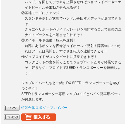
ハンドルを回してデッキを上昇させればジョブレイバーやユナ
イトビークルを出動させられるぞ！
②基地モードにチェンジ！
スタンドを倒した状態でハンドルを回すとデッキが展開できる
ぞ！
さらにヘリポートやサイドガレージを展開することで別売のユ
ナイトビークルを出動させられるぞ！
③タイホールド発射！犯人を逮捕！
前部にあるボタンを押せばタイホールド発射！障害物にぶつか
ればアームは展開し、すぐさま犯人を逮捕できるぞ！
④ジョブロイドがコックピットに搭乗できるぞ！
コックピットの窓を開くことでジョブロイドたちが搭乗できる
ぞ！好きなジョブロイドでSEEDトランスポーターを運転しよ
う！
ジョブレイバーたちと一緒にDX SEEDトランスポーターを遊び
つくそう！
SEEDトランスポーター専用ジョブロイドとバイク発車用パーツ
が付属します。
特装合体ロボ ジョブレイバー