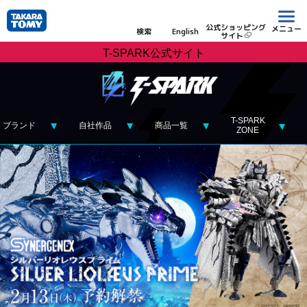
公式ショッピング
メニュー
検索
English
サイト
T-SPARK公式サイト
T-SPARK
ブランド
自社作品
商品一覧
ZONE