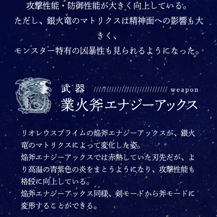
攻撃性能・防御性能が大きく向上している。
ただし、銀火竜のマトリクスは精神面への影響も大
きく、
モンスター特有の凶暴性も見られるようになった。
リオレウスプライムの焔斧エナジーアックスが、銀火
竜のマトリクスによって変化した姿。
焔斧エナジーアックスでは赤熱していた刃先だが、よ
り高温の青紫色の炎をまとうようになり、攻撃性能も
格段に向上している。
焔斧エナジーアックス同様、剣モードから斧モードに
変形することができる。