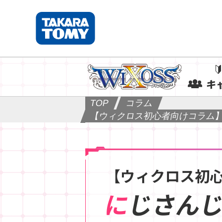
キ
TOP
コラム
【ウィクロス初心者向けコラム】
【ウィクロス初
にじさん