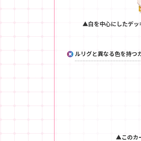
▲白を中心にしたデッ
ルリグと異なる色を持つ
▲このカ