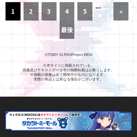
...
1
2
3
4
5
»
最後
»
©TOMY
©LRIG/Project WDA
※本サイトに掲載されている、
画像及びテキストデータ等の無断転載はお断りします。
※掲載の画像は全て開発中のものになります。
実際の商品とは異なる場合がございます。