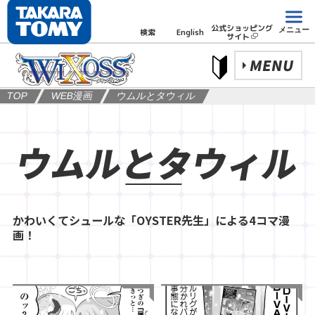
公式ショッピング
メニュー
検索
English
サイト
MENU
TOP
WEB漫画
ウムルとタウィル
ウムルとタウィル
かわいくてシュールな「OYSTER先生」による4コマ漫
画！