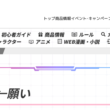
トップ
商品情報
イベント・キャンペー
初心者ガイド
商品情報
ルール
ャラクター
アニメ
WEB漫画・小説
半
R←願い