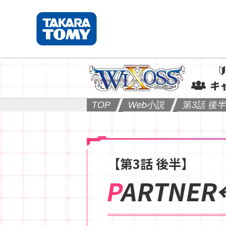
キ
TOP
Web小説
第3話 後
【第3話 後半】
PARTNE