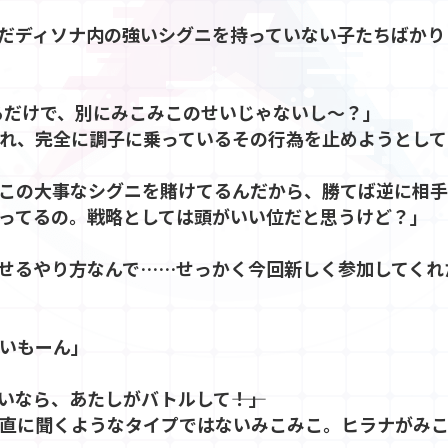
だディソナ内の強いシグニを持っていない子たちばかり
来るだけで、別にみこみこのせいじゃないし～？」
れ、完全に調子に乗っているその行為を止めようとして
この大事なシグニを賭けてるんだから、勝てば逆に相手の
ってるの。戦略としては頭がいい位だと思うけど？」
せるやり方なんで……せっかく今回新しく参加してくれた
いもーん」
なら、あたしがバトルして――！」
直に聞くようなタイプではないみこみこ。ヒラナがみ