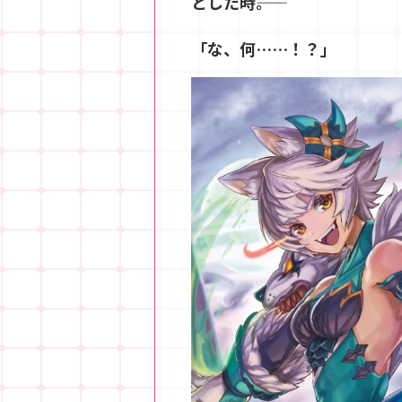
とした時――。
「な、何……！？」