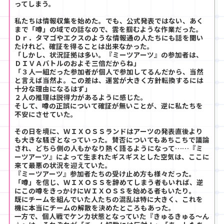
ってしまう。
私たちは情報収集を始めた。でも、公式発表ではない、あく
まで「噂」の域での話なので、雲を掴むような作業だった。
Ｄｒ．タマゴやエクスのような情報通の人たちにも話を聞い
たけれど、確証を得ることは出来なかった。
「しかし、状況証拠は多い。『ミーツアーツ』の参加者は、
ＤＩＶＡバトルのおよそ三倍だからね」
「３人一組だった参加者が個人で参加してるんだから、当然
と言えば当然よ。この差は、運営が大きく方針転換するには
十分な理由になるはず」
２人の推理は説得力があるように感じた。
そして、噂の正誤について確証が無いことが、逆に私たちを
不安にさせていた。
その日を境に、ＷＩＸＯＳＳランドはアーツの発表直後より
も大きな騒ぎとなっていった。賛否についてもあちこちで議論
され、どちら側の人もかなり熱く語るようになって……『ミ
ーツアーツ』によって生まれたギスギスとした空気は、ここに
来て最悪の状況を迎えていた。
『ミーツアーツ』参加者たちの受け止め方も様々だった。
「噂」を信じ、ＷＩＸＯＳＳを辞めてしまう者もいれば、逆
にこの噂をきっかけにＷＩＸＯＳＳを始める者もいたり。
既にチームを組んでいた人たちの混乱は特に大きく、これを
機に本当にチームの解散を決めたところもあった。
一方で、個人戦でケンカ状態となっていた『きゅるきゅる～ん