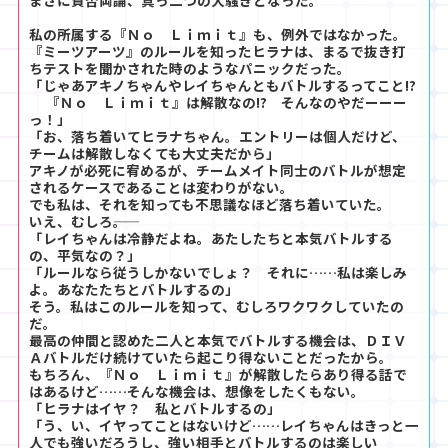
私の所属する『Ｎｏ Ｌｉｍｉｔ』も、例外ではなかった。
『ミーツアーツ』のルールを知ったヒラナは、まるで抜き打
ちテストを聞かされた時のようなパニックだった。
「じゃあアキノちゃんやレイちゃんともバトルするってこと!?
『Ｎｏ Ｌｉｍｉｔ』は解散なの!? そんなのやだーーー
っ！」
「お、落ち着いてヒラナちゃん。エントリーは個人だけど、
チームは解散しなくても大丈夫だから」
アキノが必死に宥めるが、チームメイト同士のバトルが想定
されるケースであることは変わりがない。
でも私は、それを知っても不思議なほど落ち着いていた。
いえ、むしろ――。
「レイちゃんは冷静だよね。あたしたちと本気バトルする
の、平気なの？」
「ルールなら従うしかないでしょ？ それに……私は楽しみ
よ。あなたたちとバトルするの」
そう。私はこのルールを知って、むしろワクワクしていたの
だ。
最高の仲間と認めた二人と本気でバトルする機会は、ＤＩＶ
Ａバトルだけ続けていたら起こり得ないことだったから。
もちろん、『Ｎｏ Ｌｉｍｉｔ』が解散したらあり得る話で
はあるけど……そんな機会は、想像をしたくもない。
「ヒラナはイヤ？ 私とバトルするの」
「う、い、イヤってことはないけど……レイちゃんはきっと一
人でも強いだろうし、強い相手とバトルするのは楽しい