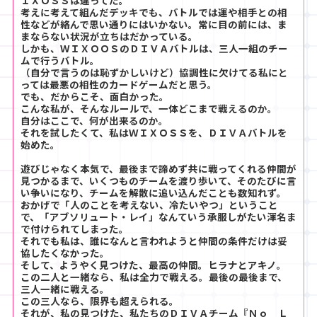
考えに考えて組んだデッキでも、バトルでは運や相手との相
性などが絡んで思い通りにはいかない。常に目の前には、ま
まならない状況が立ちはだかっている。
しかも、ＷＩＸＯＯＳのＤＩＶＡバトルは、三人一組のチー
ムで行うバトル。
（自分で言うのは恥ずかしいけど）協調性に欠けてる私にと
っては最悪の相性のカードゲームだと思う。
でも、だからこそ、面白かった。
こんな私が、そんなルールで、一体どこまで戦えるのか。
自分はここで、何が出来るのか。
それを試したくて、私はＷＩＸＯＳＳを、ＤＩＶＡバトルを
始めた。
遊びじゃなく本気で、最後まで諦めず共に戦ってくれる仲間が
見つかるまで、いくつものチームを渡り歩いて、そのたびに言
い争いになり、チームを解散に追い込んだことも数知れず。
おかげで「人のことを考えない、冷たいやつ」ということ
で、「アブソリュート・レイ」なんていう承服しがたい渾名ま
で付けられてしまった。
それでも私は、誰になんと言われようと仲間の条件だけは妥
協したくなかった。
そして、ようやく見つけた、最高の仲間。ヒラナとアキノ。
この二人と一緒なら、私は全力で戦える。最後の最後まで、
三人一緒に戦える。
この三人なら、限界も超えられる。
それが、私の見つけた、私たちのＤＩＶＡチーム『Ｎｏ Ｌ