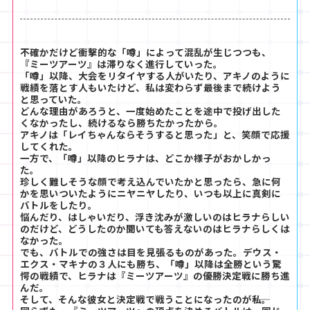
不確かだけど衝撃的な「噂」によって混乱が生じつつも、
『ミーツアーツ』は滞りなく進行していった。
「噂」以降、大会をリタイヤする人がいたり、アキノのように
戦績を落とす人もいたけど、私は変わらず最後まで続けよう
と思っていた。
どんな理由があろうと、一度始めたことを途中で投げ出した
くなかったし、続けるなら勝ちたかったから。
アキノは「レイちゃんならそうすると思った」と、笑顔で応援
してくれた。
一方で、「噂」以降のヒラナは、どこか様子がおかしかっ
た。
珍しく難しそうな顔で考え込んでいたかと思ったら、急に何
かを思いついたようにニヤニヤしたり、いつも以上に真剣に
バトルをしたり。
悩んだり、はしゃいだり、浮き沈みが激しいのはヒラナらしい
のだけど、どうしたのか聞いても答えないのはヒラナらしくは
なかった。
でも、バトルでの強さは目を見張るものがあった。デウス・
エクス・マキナの３人にも勝ち、「噂」以降は全勝という驚
愕の戦績で、ヒラナは『ミーツアーツ』の優勝決定戦に勝ち進
んだ。
そして、そんな彼女と決定戦で戦うことになったのが――私。