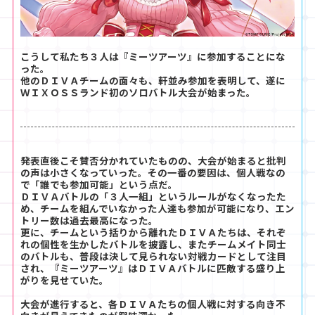
こうして私たち３人は『ミーツアーツ』に参加することにな
った。
他のＤＩＶＡチームの面々も、軒並み参加を表明して、遂に
ＷＩＸＯＳＳランド初のソロバトル大会が始まった。
発表直後こそ賛否分かれていたものの、大会が始まると批判
の声は小さくなっていった。その一番の要因は、個人戦なの
で「誰でも参加可能」という点だ。
ＤＩＶＡバトルの「３人一組」というルールがなくなったた
め、チームを組んでいなかった人達も参加が可能になり、エン
トリー数は過去最高になった。
更に、チームという括りから離れたＤＩＶＡたちは、それぞ
れの個性を生かしたバトルを披露し、またチームメイト同士
のバトルも、普段は決して見られない対戦カードとして注目
され、『ミーツアーツ』はＤＩＶＡバトルに匹敵する盛り上
がりを見せていた。
大会が進行すると、各ＤＩＶＡたちの個人戦に対する向き不