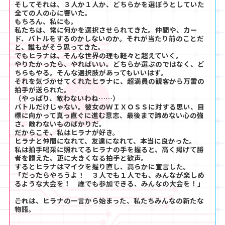
そしてそれは、３人か１人か、どちらかを選ぼうとしていた
全ての人の心に響いた。
もちろん、私にも。
私たちは、常に何かを選択させられてきた。仲間や、カー
ド、バトルをするのかしないのか。それが当たり前のことだ
と、誰もがそう思ってきた。
でもヒラナは、そんな世界の理も軽々と超えていく。
やりたかったら、やればいい。どちらか選ぶのではなく、ど
ちらもやる。そんな選択肢があってもいいはず。
それを気づかせてくれたヒラナに、超満員の観客から万雷の
拍手が送られた。
（やっぱり、敵わないわね……）
バトルだけじゃない。彼女のＷＩＸＯＳＳに対する思い、目
標に向かって真っ直ぐに進む意志、最後まで諦めない心の強
さ。敵わないものばかりだ。
だからこそ、私はヒラナが好き。
ヒラナと仲間になれて、友達になれて、本当に良かった。
私は拍手喝采に照れてるヒラナの手を握ると、高く掲げて勝
者を讃えた。更に大きくなる拍手と歓声。
するとヒラナはマイクを握り直し、高らかに宣言した。
「だったらやろうよ！ ３人でも１人でも、みんなが楽しめ
るような大会を！ 誰でも参加できる、みんなの大会を！」
――これは、ヒラナの一言から始まった、私たちみんなの新たな
物語。