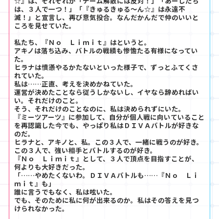
☆』は、それぞれが「チーム解散には反対！」「あーしたち
は、３人で一つ！」「『きゅるきゅる～ん☆』は永遠不
滅！」と宣言し、再び意気投合。なんだかんだで仲のいいと
ころを見せていた。
私たち、『Ｎｏ Ｌｉｍｉｔ』はというと。
アキノは落ち込み、バトルの戦績も惨憺たる有様になってい
た。
ヒラナは憤懣やるかたないといった様子で、ずっとふてくさ
れていた。
私は……正直、考えを決めかねていた。
運営が決めたことなら従うしかないし、イヤなら辞めればい
い。それだけのこと。
そう、それだけのことなのに、私は決められずにいた。
『ミーツアーツ』に参加して、自分が個人戦に向いていること
を再認識した今でも、やっぱり私はＤＩＶＡバトルが好きな
のだ。
ヒラナと、アキノと、私。この３人で、一緒に戦うのが好き。
この３人で、強い相手とバトルするのが好き。
『Ｎｏ Ｌｉｍｉｔ』として、３人で頂点を目指すことが、
何よりも大好きだった。
「……やめたくないわ。ＤＩＶＡバトルも……『Ｎｏ Ｌｉ
ｍｉｔ』も」
誰に言うでもなく、私は呟いた。
でも、そのために私に何が出来るのか。私はその答えを見つ
けられなかった。