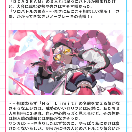
『ＤＩＡＧＲＡＭ』の３人とは早々にバトルが組まれたけ
ど、大会に臨む姿勢や強さは三者三様だった。
「ソロバトルの頂点……まさに私にこそ相応しい場所！ さ
あ、かかってきなさいノーブレーキの皆様！」
……相変わらず『Ｎｏ Ｌｉｍｉｔ』の名前を覚える気がな
さそうなムジカは、威勢のいいセリフとは反対に、私たち３
人を相手に３連敗。自己中心的っぽく見えるけど、その性格
は個人戦の成績とは関係がなさそうだ。
サンガは……仲直りしたはずなのに、やっぱり私にだけは負
けたくないらしい。明らかに他の人とのバトルより気合いが