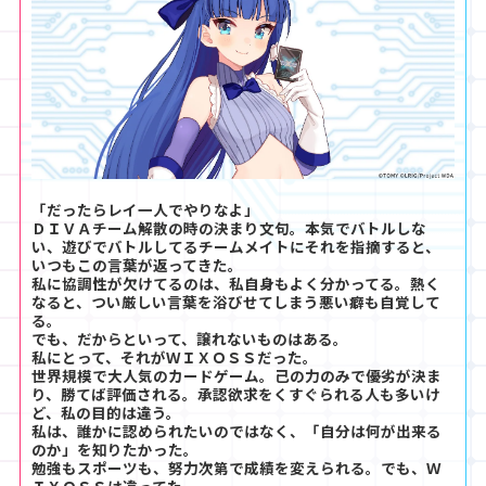
「だったらレイ一人でやりなよ」
ＤＩＶＡチーム解散の時の決まり文句。本気でバトルしな
い、遊びでバトルしてるチームメイトにそれを指摘すると、
いつもこの言葉が返ってきた。
私に協調性が欠けてるのは、私自身もよく分かってる。熱く
なると、つい厳しい言葉を浴びせてしまう悪い癖も自覚して
る。
でも、だからといって、譲れないものはある。
私にとって、それがＷＩＸＯＳＳだった。
世界規模で大人気のカードゲーム。己の力のみで優劣が決ま
り、勝てば評価される。承認欲求をくすぐられる人も多いけ
ど、私の目的は違う。
私は、誰かに認められたいのではなく、「自分は何が出来る
のか」を知りたかった。
勉強もスポーツも、努力次第で成績を変えられる。でも、Ｗ
ＩＸＯＳＳは違ってた。