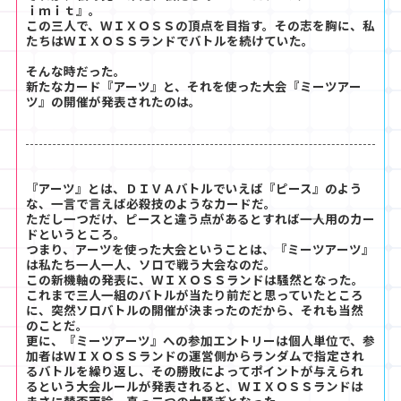
ｉｍｉｔ』。
この三人で、ＷＩＸＯＳＳの頂点を目指す。その志を胸に、私
たちはＷＩＸＯＳＳランドでバトルを続けていた。
そんな時だった。
新たなカード『アーツ』と、それを使った大会『ミーツアー
ツ』の開催が発表されたのは。
『アーツ』とは、ＤＩＶＡバトルでいえば『ピース』のよう
な、一言で言えば必殺技のようなカードだ。
ただし一つだけ、ピースと違う点があるとすれば――一人用のカー
ドというところ。
つまり、アーツを使った大会ということは、『ミーツアーツ』
は私たち一人一人、ソロで戦う大会なのだ。
この新機軸の発表に、ＷＩＸＯＳＳランドは騒然となった。
これまで三人一組のバトルが当たり前だと思っていたところ
に、突然ソロバトルの開催が決まったのだから、それも当然
のことだ。
更に、『ミーツアーツ』への参加エントリーは個人単位で、参
加者はＷＩＸＯＳＳランドの運営側からランダムで指定され
るバトルを繰り返し、その勝敗によってポイントが与えられ
るという大会ルールが発表されると、ＷＩＸＯＳＳランドは
まさに賛否両論、真っ二つの大騒ぎとなった。