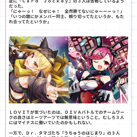
逆に『Ｃａｒｄ Ｊｏｃｋｅｙ』の３人は苦戦しているよう
だった。
「にゃーっ！ なぜにゃ！ 全然勝てないにゃーーーっ！」
「いつの間にかメンバー同士、頼り切ってたというか、もた
れ合ってたというか」
ＬＯＶＩＴが気づいたのは、ＤＩＶＡバトルでのチームワー
クの良さはミーツアーツでは無意味ということ。むしろ３人
にはマイナスに働いていたのかもしれない。
一方で、Ｄｒ．タマゴたち『うちゅうのはじまり』の３人