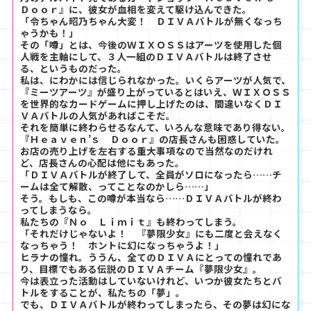
Ｄｏｏｒ』に、彼女が血相を変えて駆け込んできた。
「令ちゃん昭乃ちゃん大変！ ＤＩＶＡバトルが無くなっち
ゃうかも！」
その「噂」とは、今後のＷＩＸＯＳＳはアーツを使用した個
人戦を主軸にして、３人一組のＤＩＶＡバトルは終了させ
る、というものだった。
私は、にわかには信じられなかった。いくらアーツが人気で、
『ミーツアーツ』が盛り上がっているとはいえ、ＷＩＸＯＳＳ
を世界的なカードゲームに押し上げたのは、間違いなくＤＩ
ＶＡバトルの人気があればこそだ。
それを簡単に終わらせるなんて、いろんな意味であり得ない。
『Ｈｅａｖｅｎ’ｓ Ｄｏｏｒ』の店長さんも困惑していた。
お店の売り上げを左右する重大事項なので当然なのだけれ
ど、店長さんの心配は他にもあった。
「ＤＩＶＡバトルが終了して、全員がソロになったら……チ
ームは全て解散、ってことなのかしら……」
そう。もしも、この噂が本当なら……ＤＩＶＡバトルが終わ
ってしまうなら。
私たちの『Ｎｏ Ｌｉｍｉｔ』も終わってしまう。
「それだけじゃないよ！ 『夢限少女』にも二度と会えなく
なっちゃう！ ホントに幻になっちゃうよ！」
ヒラナの憧れ。ううん、全てのＤＩＶＡにとっての憧れであ
り、目標でもある伝説のＤＩＶＡチーム『夢限少女』。
今は表立った活動はしていないけれど、いつか彼女たちとバ
トルをすることが、私たちの「夢」。
でも、ＤＩＶＡバトルが終わってしまったら、その夢は幻にな