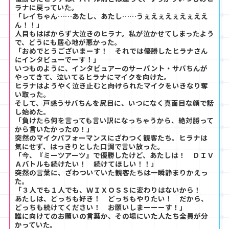
ラナに戻っていた。
「レイちゃん……あたし、あたし……うぇえぇえぇえぇええ
ん！！」
人目もはばからず大泣きのヒラナ。私が泣かせてしまったよう
で、どうにも居心地が悪かった。
「おめでとうございまーす！ それでは優勝したヒラナさん
にインタビューでーす！」
いつものように、インタビュアーのサーバント・サバちんが
やってきて、泣いてるヒラナにマイクを向けた。
ヒラナはようやく泣き止むと――向けられたマイクをいきなり奪
い取った。
そして、戸惑うサバちんを尻目に、いつになく真面目な顔で話
し始めた。
「負けたら何を言っても言い訳になっちゃうから、絶対勝って
から言いたかったの！」
突然のマイクパフォーマンスにざわつく観客たち。ヒラナは
気にせず、はっきりとした口調で言い放った。
「今、『ミーツアーツ』で優勝したけど、あたしは！ ＤＩＶ
Ａバトルも続けたい！ 続けてほしい！！」
突然の言葉に、ざわついていた観客たちは一瞬静まりかえっ
た。
「３人でも１人でも、ＷＩＸＯＳＳに変わりはないから！
あたしは、どっちも好き！ どっちもやりたい！ だから、
どっちも続けてください！ お願いしまーーーす！」
誰に向けてのお願いの言葉か、その場にいた人たち全員が分
かっていた。