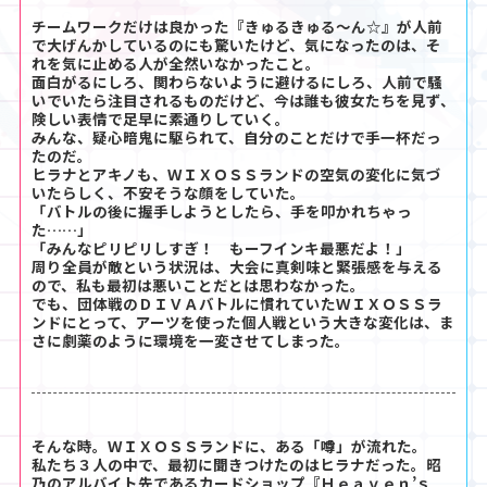
チームワークだけは良かった『きゅるきゅる～ん☆』が人前
で大げんかしているのにも驚いたけど、気になったのは、そ
れを気に止める人が全然いなかったこと。
面白がるにしろ、関わらないように避けるにしろ、人前で騒
いでいたら注目されるものだけど、今は誰も彼女たちを見ず、
険しい表情で足早に素通りしていく。
みんな、疑心暗鬼に駆られて、自分のことだけで手一杯だっ
たのだ。
ヒラナとアキノも、ＷＩＸＯＳＳランドの空気の変化に気づ
いたらしく、不安そうな顔をしていた。
「バトルの後に握手しようとしたら、手を叩かれちゃっ
た……」
「みんなピリピリしすぎ！ もーフインキ最悪だよ！」
周り全員が敵という状況は、大会に真剣味と緊張感を与える
ので、私も最初は悪いことだとは思わなかった。
でも、団体戦のＤＩＶＡバトルに慣れていたＷＩＸＯＳＳラ
ンドにとって、アーツを使った個人戦という大きな変化は、ま
さに劇薬のように環境を一変させてしまった。
そんな時。ＷＩＸＯＳＳランドに、ある「噂」が流れた。
私たち３人の中で、最初に聞きつけたのはヒラナだった。昭
乃のアルバイト先であるカードショップ『Ｈｅａｖｅｎ’ｓ