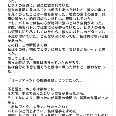
った。
ヒラナの気迫に、完全に飲まれていた。
彼女の言動に呆れることは何度もあったけれど、彼女の実力
を見くびったことは一度も無かった。彼女の意志の強さ、発
想の豊かさ、絶対諦めない根性は、尊敬もしていた。
でも、バトルでは私の方が絶対に強いという自負があった。
実際、練習バトルでは常に私が勝っていたし、ヒラナの長所
も短所も知り尽くしていたから、彼女のバトルのパターンも
予想が付いていた。どんな状況になっても、私は負けない自信
があった。
この日、この瞬間までは。
私はその時、初めてヒラナに対して「負けるかも……」と思
った。
思ってしまった。
思った時点で、勝敗は決まっていたのだろう。
私は自分の予想を覆そうと懸命に戦ったけれど、敵わなかっ
た。
『ミーツアーツ』の優勝者は、ヒラナだった。
不思議と、悔しさは無かった。
全力で、本気で戦ったという自負があったから。
そしてなにより、勝ったのが最高の仲間で、最高の友達だった
から。
「おめでとう、ヒラナ。強かったわ」
バトル前と同じように、私は握手を求めた。
優勝したヒラナは、バトル前とは違って、すっかりいつものヒ