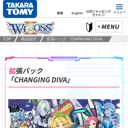
公式ショッピング
メニュー
検索
English
サイト
MENU
TOP
商品紹介
拡張パック「CHANGING DIVA」
拡張パック
「CHANGING DIVA」